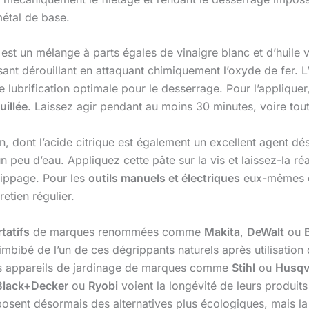
métal de base.
s est un mélange à parts égales de vinaigre blanc et d’huile 
ant dérouillant en attaquant chimiquement l’oxyde de fer. L’
une lubrification optimale pour le desserrage. Pour l’applique
uillée
. Laissez agir pendant au moins 30 minutes, voire tout
ron, dont l’acide citrique est également un excellent agent d
 peu d’eau. Appliquez cette pâte sur la vis et laissez-la r
grippage. Pour les
outils manuels et électriques
eux-mêmes qu
etien régulier.
tatifs
de marques renommées comme
Makita
,
DeWalt
ou
n imbibé de l’un de ces dégrippants naturels après utilisati
des appareils de jardinage de marques comme
Stihl
ou
Husqv
Black+Decker
ou
Ryobi
voient la longévité de leurs produits
osent désormais des alternatives plus écologiques, mais la