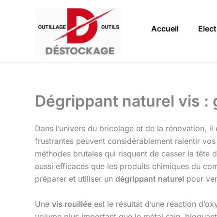
Aller
au
Accueil
Elect
contenu
Dégrippant naturel vis :
Dans l’univers du bricolage et de la rénovation, i
frustrantes peuvent considérablement ralentir vo
méthodes brutales qui risquent de casser la tête d
aussi efficaces que les produits chimiques du c
préparer et utiliser un
dégrippant naturel
pour ven
Une
vis rouillée
est le résultat d’une réaction d’o
volume plus important que le métal sain, bloquant