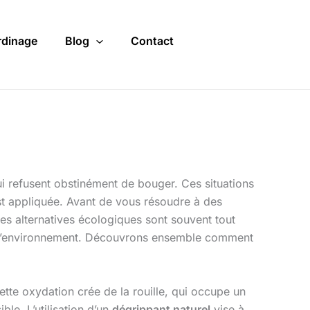
rdinage
Blog
Contact
i refusent obstinément de bouger. Ces situations
st appliquée. Avant de vous résoudre à des
Ces alternatives écologiques sont souvent tout
et l’environnement. Découvrons ensemble comment
ette oxydation crée de la rouille, qui occupe un
le. L’utilisation d’un
dégrippant naturel
vise à