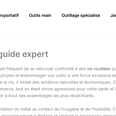
roportatif
Outils main
Outillage spécialisé
Ja
 guide expert
l est fréquent de se retrouver confronté à des
vis rouillées
qu
s projets et endommager vos outils si une force excessive e
e la vis, il existe des solutions naturelles et économiques. 
ommerce, tout en étant moins agressives pour votre santé 
ir à bout des assemblages les plus récalcitrants.
xydation du métal au contact de l’oxygène et de l’humidité. C
 mécaniquement le filetage et rendant le desserrage impossib