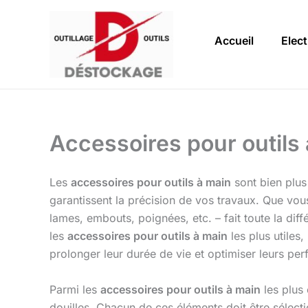
Aller
au
Accueil
Elect
contenu
Accessoires pour outils
Les
accessoires pour outils à main
sont bien plus 
garantissent la précision de vos travaux. Que vo
lames, embouts, poignées, etc. – fait toute la diff
les
accessoires pour outils à main
les plus utiles
prolonger leur durée de vie et optimiser leurs pe
Parmi les
accessoires pour outils à main
les plus 
douilles. Chacun de ces éléments doit être sélecti