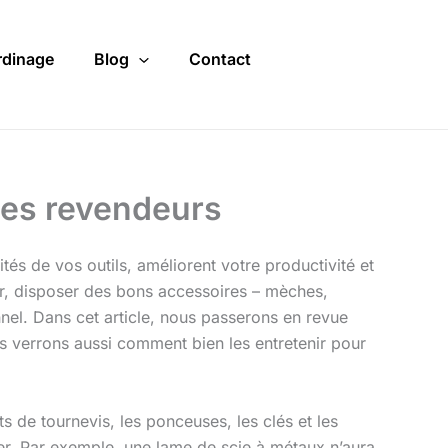
rdinage
Blog
Contact
les revendeurs
tés de vos outils, améliorent votre productivité et
ur, disposer des bons accessoires – mèches,
onnel. Dans cet article, nous passerons en revue
us verrons aussi comment bien les entretenir pour
s de tournevis, les ponceuses, les clés et les
ller. Par exemple, une lame de scie à métaux n’aura