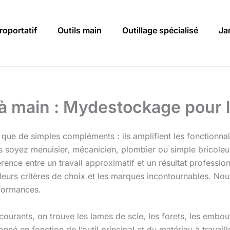
roportatif
Outils main
Outillage spécialisé
Ja
 à main : Mydestockage pour 
que de simples compléments : ils amplifient les fonctionnali
us soyez menuisier, mécanicien, plombier ou simple bricole
érence entre un travail approximatif et un résultat professi
, leurs critères de choix et les marques incontournables. No
rformances.
courants, on trouve les lames de scie, les forets, les embout
onné en fonction de l’outil principal et du matériau à travai