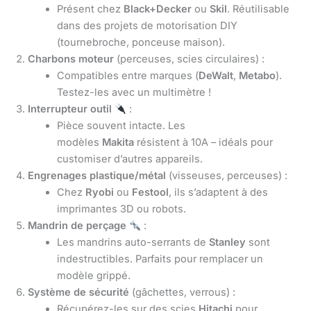
Présent chez
Black+Decker
ou
Skil
. Réutilisable
dans des projets de motorisation DIY
(tournebroche, ponceuse maison).
Charbons moteur
(perceuses, scies circulaires) :
Compatibles entre marques (
DeWalt
,
Metabo
).
Testez-les avec un multimètre !
Interrupteur outil
:
Pièce souvent intacte. Les
modèles
Makita
résistent à 10A – idéals pour
customiser d’autres appareils.
Engrenages plastique/métal
(visseuses, perceuses) :
Chez
Ryobi
ou
Festool
, ils s’adaptent à des
imprimantes 3D ou robots.
Mandrin de perçage
:
Les mandrins auto-serrants de
Stanley
sont
indestructibles. Parfaits pour remplacer un
modèle grippé.
Système de sécurité
(gâchettes, verrous) :
Récupérez-les sur des scies
Hitachi
pour