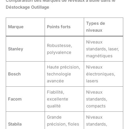
Comparaison des Marques de Niveaux à Bulle dans le
Déstockage Outillage
Types de
Marque
Points forts
niveaux
Niveaux
Robustesse,
Stanley
standards, laser,
polyvalence
magnétiques
Haute précision,
Niveaux
Bosch
technologie
électroniques,
avancée
lasers
Fiabilité,
Niveaux
Facom
excellente
standards,
qualité
compacts
Grande
Niveaux
Stabila
précision, fioles
standards,