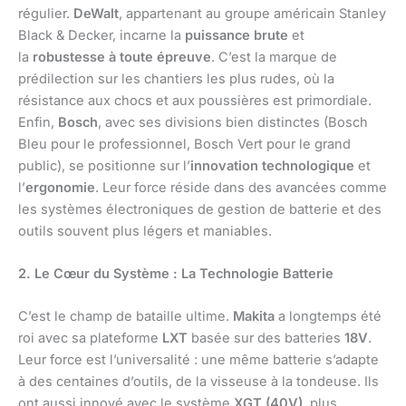
régulier.
DeWalt
, appartenant au groupe américain Stanley
Black & Decker, incarne la
puissance brute
et
la
robustesse à toute épreuve
. C’est la marque de
prédilection sur les chantiers les plus rudes, où la
résistance aux chocs et aux poussières est primordiale.
Enfin,
Bosch
, avec ses divisions bien distinctes (Bosch
Bleu pour le professionnel, Bosch Vert pour le grand
public), se positionne sur l’
innovation technologique
et
l’
ergonomie
. Leur force réside dans des avancées comme
les systèmes électroniques de gestion de batterie et des
outils souvent plus légers et maniables.
2. Le Cœur du Système : La Technologie Batterie
C’est le champ de bataille ultime.
Makita
a longtemps été
roi avec sa plateforme
LXT
basée sur des batteries
18V
.
Leur force est l’universalité : une même batterie s’adapte
à des centaines d’outils, de la visseuse à la tondeuse. Ils
ont aussi innové avec le système
XGT (40V)
, plus