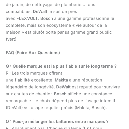
de jardin, de nettoyage, de plomberie… tous
compatibles.
DeWalt
le suit de près
avec
FLEXVOLT
.
Bosch
a une gamme professionnelle
complète, mais son écosysteme « vie autour de la
maison » est plutôt porté par sa gamme grand public
(vert).
FAQ (Foire Aux Questions)
Q : Quelle marque est la plus fiable sur le long terme ?
R : Les trois marques offrent
une
fiabilité
excellente.
Makita
a une réputation
légendaire de longévité.
DeWalt
est réputé pour survivre
aux chutes de chantier.
Bosch
affiche une constance
remarquable. Le choix dépend plus de l’usage intensif
(DeWalt) vs. usage régulier précis (Makita, Bosch).
Q : Puis-je mélanger les batteries entre marques ?
R : Absolument pas. Chaque système (
LXT
pour