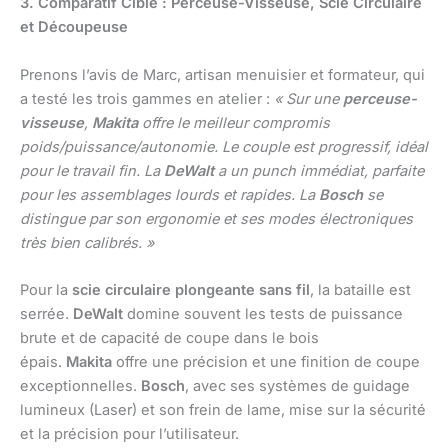
3. Comparatif Ciblé : Perceuse-Visseuse, Scie Circulaire
et Découpeuse
Prenons l’avis de Marc, artisan menuisier et formateur, qui
a testé les trois gammes en atelier :
« Sur une
perceuse-
visseuse
,
Makita
offre le meilleur compromis
poids/puissance/autonomie. Le couple est progressif, idéal
pour le travail fin. La
DeWalt
a un punch immédiat, parfaite
pour les assemblages lourds et rapides. La
Bosch
se
distingue par son ergonomie et ses modes électroniques
très bien calibrés. »
Pour la
scie circulaire plongeante sans fil
, la bataille est
serrée.
DeWalt
domine souvent les tests de puissance
brute et de capacité de coupe dans le bois
épais.
Makita
offre une précision et une finition de coupe
exceptionnelles.
Bosch
, avec ses systèmes de guidage
lumineux (Laser) et son frein de lame, mise sur la sécurité
et la précision pour l’utilisateur.