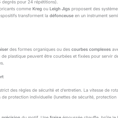
5 degrés pour 24 répétitions).
abricants comme
Kreg
ou
Leigh Jigs
proposent des systèmes
ispositifs transforment la
défonceuse
en un instrument semi
aiser
des formes organiques ou des
courbes complexes
ave
de plastique peuvent être courbées et fixées pour servir d
es.
rt
trict des règles de sécurité et d’entretien. La vitesse de ro
e protection individuelle (lunettes de sécurité, protection 
a
précision
du motif. Une
fraise
émoussée chauffe, brûle le b