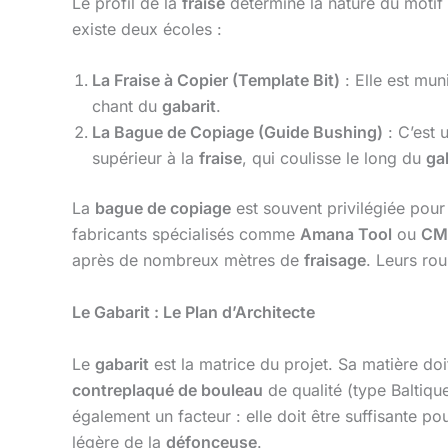
Le profil de la
fraise
détermine la nature du motif (
existe deux écoles :
La Fraise à Copier (Template Bit)
: Elle est mun
chant du
gabarit
.
La Bague de Copiage (Guide Bushing)
: C’est 
supérieur à la
fraise
, qui coulisse le long du
ga
La
bague de copiage
est souvent privilégiée pou
fabricants spécialisés comme
Amana Tool
ou
CM
après de nombreux mètres de
fraisage
. Leurs ro
Le Gabarit : Le Plan d’Architecte
Le
gabarit
est la matrice du projet. Sa matière doit
contreplaqué de bouleau
de qualité (type Baltique
également un facteur : elle doit être suffisante po
légère de la
défonceuse
.