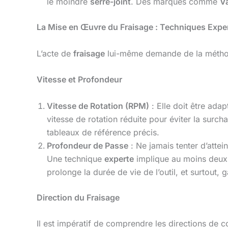
le moindre
serre-joint
. Des marques comme
V
La Mise en Œuvre du Fraisage : Techniques Expe
L’acte de
fraisage
lui-même demande de la méthod
Vitesse et Profondeur
Vitesse de Rotation (RPM)
: Elle doit être ada
vitesse de rotation réduite pour éviter la surc
tableaux de référence précis.
Profondeur de Passe
: Ne jamais tenter d’attei
Une technique
experte
implique au moins deux à
prolonge la durée de vie de l’outil, et surtout,
Direction du Fraisage
Il est impératif de comprendre les directions de c