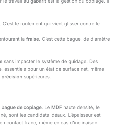
r le travail au
gabarit
est la gestion du copiage. Il
 C’est le roulement qui vient glisser contre le
entourant la
fraise
. C’est cette bague, de diamètre
se
sans impacter le système de guidage. Des
e, essentiels pour un état de surface net, même
e
précision
supérieures.
a
bague de copiage
. Le
MDF
haute densité, le
né, sont les candidats idéaux. L’épaisseur est
 en contact franc, même en cas d’inclinaison