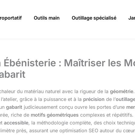
roportatif
Outils main
Outillage spécialisé
Ja
 Ébénisterie : Maîtriser les 
abarit
 chaleur du matériau naturel avec la rigueur de la
géométrie
l’atelier, grâce à la puissance et à la
précision
de l’
outillag
’un
gabarit
judicieusement conçu ouvre les portes d’une
men
urée, riche de
motifs géométriques
complexes et répétitifs.
et
accessible
, la méthodologie complète, des choix techniqu
limètre près, assurant une optimisation SEO autour du cœur 