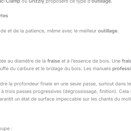
ac-Clamp
ou
Grizzly
proposent ce type d’
outillage
.
rtes
e et de la patience, même avec le meilleur
outillage
.
ptée au diamètre de la
fraise
et à l’essence de bois. Une
frai
hauffe du carbure et le brûlage du bois. Les manuels
profess
ndre la profondeur finale en une seule passe, surtout dans l
 trois passes progressives (dégrossissage, finition). Cela ré
 garantit un état de surface impeccable sur les chants du moti
oupe :