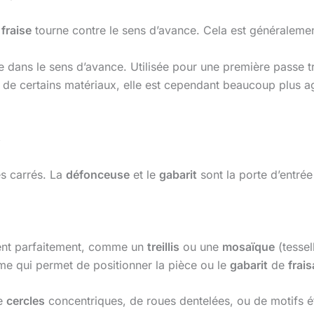
a
fraise
tourne contre le sens d’avance. Cela est généralement
 dans le sens d’avance. Utilisée pour une première passe tr
ion de certains matériaux, elle est cependant beaucoup plus 
s
es carrés. La
défonceuse
et le
gabarit
sont la porte d’entrée
ent parfaitement, comme un
treillis
ou une
mosaïque
(tessel
e qui permet de positionner la pièce ou le
gabarit
de
frai
de
cercles
concentriques, de roues dentelées, ou de motifs éto