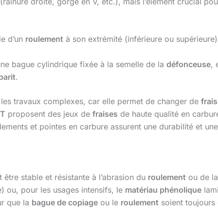
rainure droite, gorge en V, etc.), mais l’élément crucial pou
ie d’un
roulement
à son extrémité (inférieure ou supérieure).
une bague cylindrique fixée à la semelle de la
défonceuse
, 
barit
.
r les travaux complexes, car elle permet de changer de
frai
T
proposent des jeux de
fraises
de haute qualité en carbur
ulements et pointes en carbure assurent une durabilité et un
 être stable et résistante à l’abrasion du
roulement
ou de l
) ou, pour les usages intensifs, le
matériau phénolique
lami
ur que la
bague de copiage
ou le
roulement
soient toujours