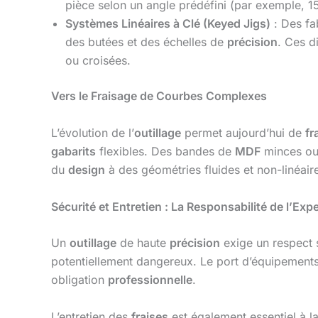
pièce selon un angle prédéfini (par exemple, 1
Systèmes Linéaires à Clé (Keyed Jigs)
: Des f
des butées et des échelles de
précision
. Ces d
ou croisées.
Vers le Fraisage de Courbes Complexes
L’évolution de l’
outillage
permet aujourd’hui de
fr
gabarits
flexibles. Des bandes de
MDF
minces ou 
du
design
à des géométries fluides et non-linéair
Sécurité et Entretien : La Responsabilité de l’Expe
Un
outillage
de haute
précision
exige un respect s
potentiellement dangereux. Le port d’équipements d
obligation
professionnelle
.
L’entretien des
fraises
est également essentiel à l