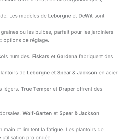
pide. Les modèles de
Leborgne
et
DeWit
sont
aines ou les bulbes, parfait pour les jardiniers
 options de réglage.
s sols humides.
Fiskars
et
Gardena
fabriquent des
plantoirs de
Leborgne
et
Spear & Jackson
en acier
s légers.
True Temper
et
Draper
offrent des
 dorsales.
Wolf-Garten
et
Spear & Jackson
main et limitent la fatigue. Les plantoirs de
utilisation prolongée.