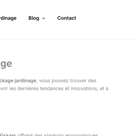
rdinage
Blog
Contact
age
ckage jardinage
, vous pouvez trouver des
vrir les dernières tendances et innovations, et à
Fiskars
offrent des plantoirs ergonomiques,