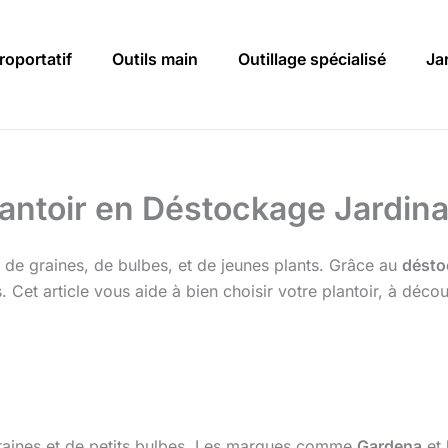
roportatif
Outils main
Outillage spécialisé
Ja
lantoir en Déstockage Jardin
on de graines, de bulbes, et de jeunes plants. Grâce au
désto
 Cet article vous aide à bien choisir votre plantoir, à décou
graines et de petits bulbes. Les marques comme
Gardena
et