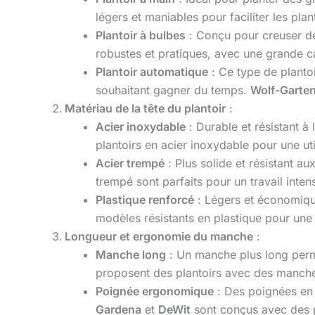
légers et maniables pour faciliter les pla
Plantoir à bulbes
: Conçu pour creuser de
robustes et pratiques, avec une grande c
Plantoir automatique
: Ce type de planto
souhaitant gagner du temps.
Wolf-Garte
Matériau de la tête du plantoir
:
Acier inoxydable
: Durable et résistant à 
plantoirs en acier inoxydable pour une uti
Acier trempé
: Plus solide et résistant au
trempé sont parfaits pour un travail intens
Plastique renforcé
: Légers et économique
modèles résistants en plastique pour une p
Longueur et ergonomie du manche
:
Manche long
: Un manche plus long perme
proposent des plantoirs avec des manche
Poignée ergonomique
: Des poignées en c
Gardena
et
DeWit
sont conçus avec des p