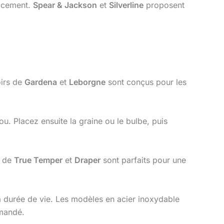
lacement.
Spear & Jackson
et
Silverline
proposent
oirs de
Gardena
et
Leborgne
sont conçus pour les
ou. Placez ensuite la graine ou le bulbe, puis
s de
True Temper
et
Draper
sont parfaits pour une
r sa durée de vie. Les modèles en acier inoxydable
mmandé.