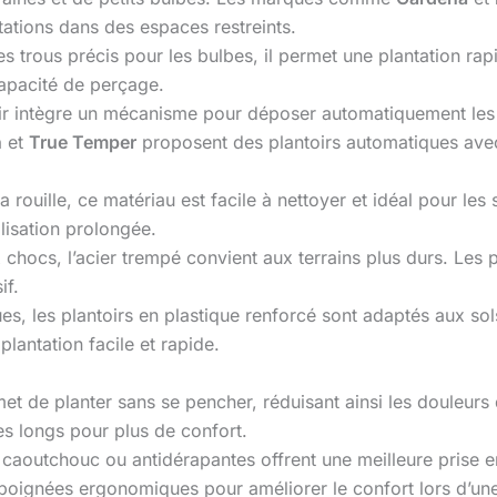
ntations dans des espaces restreints.
s trous précis pour les bulbes, il permet une plantation ra
apacité de perçage.
ir intègre un mécanisme pour déposer automatiquement les gr
n
et
True Temper
proposent des plantoirs automatiques avec
la rouille, ce matériau est facile à nettoyer et idéal pour le
lisation prolongée.
x chocs, l’acier trempé convient aux terrains plus durs. Les 
if.
s, les plantoirs en plastique renforcé sont adaptés aux sol
lantation facile et rapide.
t de planter sans se pencher, réduisant ainsi les douleurs
s longs pour plus de confort.
aoutchouc ou antidérapantes offrent une meilleure prise en 
oignées ergonomiques pour améliorer le confort lors d’une 