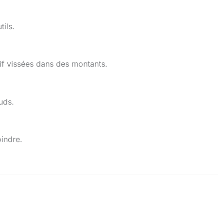
tils.
if vissées dans des montants.
uds.
oindre.