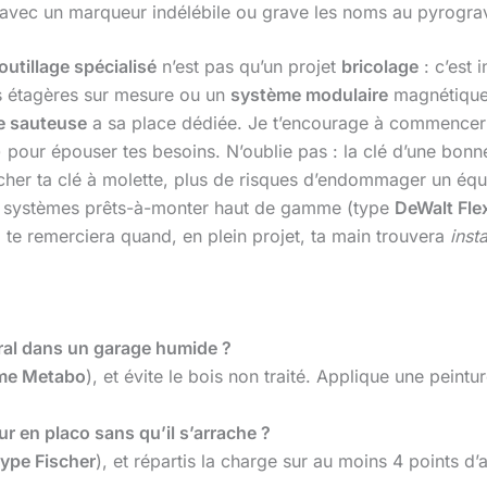
 avec un marqueur indélébile ou grave les noms au pyrogra
outillage spécialisé
n’est pas qu’un projet
bricolage
: c’est i
s étagères sur mesure ou un
système modulaire
magnétique,
e sauteuse
a sa place dédiée. Je t’encourage à commencer
) pour épouser tes besoins. N’oublie pas : la clé d’une bon
cher ta clé à molette, plus de risques d’endommager un équi
s systèmes prêts-à-monter haut de gamme (type
DeWalt Fle
oi te remerciera quand, en plein projet, ta main trouvera
inst
ral dans un garage humide ?
e Metabo
), et évite le bois non traité. Applique une peinture
 en placo sans qu’il s’arrache ?
type Fischer
), et répartis la charge sur au moins 4 points d’