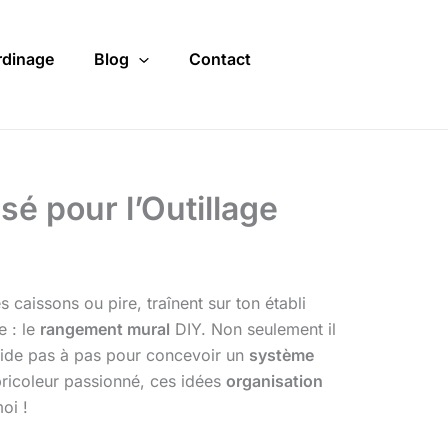
rdinage
Blog
Contact
é pour l’Outillage
caissons ou pire, traînent sur ton établi
e : le
rangement mural
DIY. Non seulement il
 guide pas à pas pour concevoir un
système
bricoleur passionné, ces idées
organisation
oi !