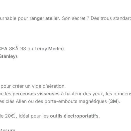
ournable pour
ranger atelier
. Son secret ? Des trous standard
KEA
SKÅDIS ou
Leroy Merlin
).
Stanley
).
pour créer un vide d’aération.
ce les
perceuses visseuses
à hauteur des yeux, les ponceus
les clés Allen ou des porte-embouts magnétiques (
3M
).
e 20€), idéal pour les
outils électroportatifs
.
 Mesure