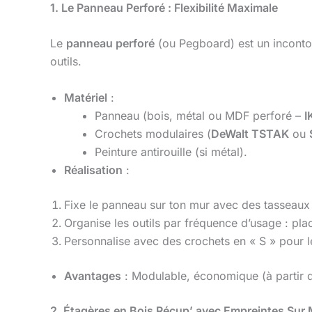
1. Le Panneau Perforé : Flexibilité Maximale
Le
panneau perforé
(ou Pegboard) est un incont
outils.
Matériel
:
Panneau (bois, métal ou MDF perforé –
I
Crochets modulaires (
DeWalt TSTAK
ou
Peinture antirouille (si métal).
Réalisation
:
Fixe le panneau sur ton mur avec des tasseaux 
Organise les outils par fréquence d’usage : pla
Personnalise avec des crochets en « S » pour 
Avantages
: Modulable, économique (à partir d
2. Étagères en Bois Récup’ avec Empreintes Sur