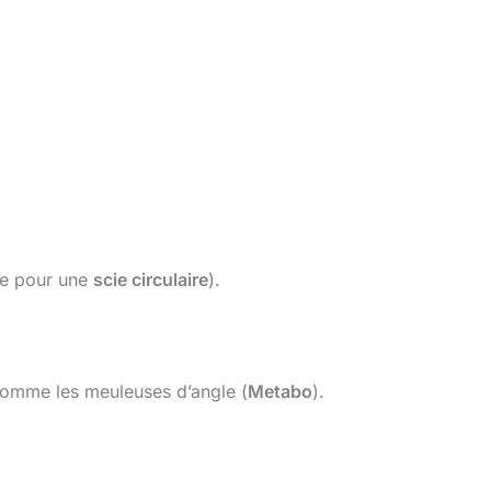
te pour une
scie circulaire
).
s comme les meuleuses d’angle (
Metabo
).