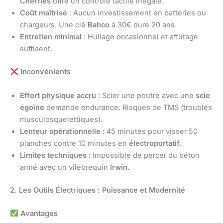
Cherries
offre un contrôle tactile inégalé.
Coût maîtrisé
: Aucun investissement en batteries ou
chargeurs. Une clé
Bahco
à 30€ dure 20 ans.
Entretien minimal
: Huilage occasionnel et affûtage
suffisent.
Inconvénients
Effort physique accru
: Scier une poutre avec une
scie
égoïne
demande endurance. Risques de TMS (troubles
musculosquelettiques).
Lenteur opérationnelle
: 45 minutes pour visser 50
planches contre 10 minutes en
électroportatif
.
Limites techniques
: Impossible de percer du béton
armé avec un vilebrequin
Irwin
.
2. Les Outils Électriques : Puissance et Modernité
Avantages