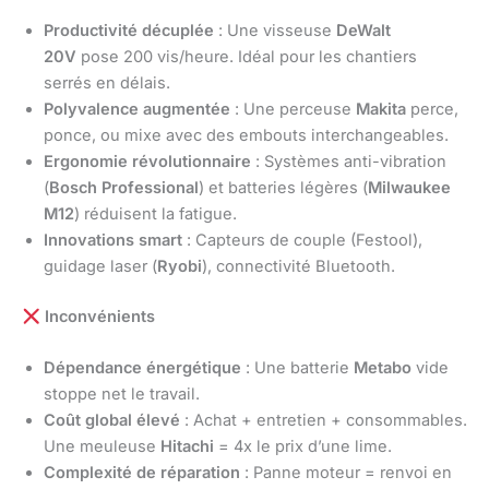
Productivité décuplée
: Une visseuse
DeWalt
20V
pose 200 vis/heure. Idéal pour les chantiers
serrés en délais.
Polyvalence augmentée
: Une perceuse
Makita
perce,
ponce, ou mixe avec des embouts interchangeables.
Ergonomie révolutionnaire
: Systèmes anti-vibration
(
Bosch Professional
) et batteries légères (
Milwaukee
M12
) réduisent la fatigue.
Innovations smart
: Capteurs de couple (Festool),
guidage laser (
Ryobi
), connectivité Bluetooth.
Inconvénients
Dépendance énergétique
: Une batterie
Metabo
vide
stoppe net le travail.
Coût global élevé
: Achat + entretien + consommables.
Une meuleuse
Hitachi
= 4x le prix d’une lime.
Complexité de réparation
: Panne moteur = renvoi en