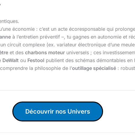
?
entiques.
qu’une économie : c’est un acte écoresponsable qui prolonge
panne
à l’entretien préventif –, tu gagnes en autonomie et ré
 un circuit complexe (ex. variateur électronique d’une meul
ètre
et des
charbons moteur
universels ; ces investisseme
e
DeWalt
ou
Festool
publient des schémas démontables en li
i comprendre la philosophie de l’
outillage spécialisé
: robust
Découvrir nos Univers