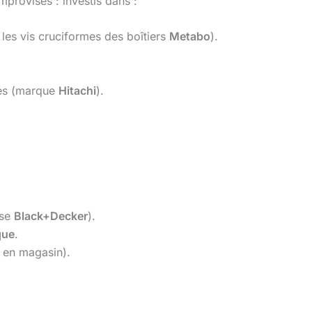
improvisés : investis dans :
 les vis cruciformes des boîtiers
Metabo
).
les (marque
Hitachi
).
use
Black+Decker
).
que
.
e en magasin).