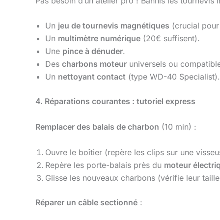
Pas besoin d’un atelier pro ! Bannis les tournevis 
Un
jeu de tournevis magnétiques
(crucial pour
Un
multimètre numérique
(20€ suffisent).
Une
pince à dénuder
.
Des
charbons moteur
universels ou compatib
Un
nettoyant contact
(type WD-40 Specialist).
4. Réparations courantes : tutoriel express
Remplacer des balais de charbon
(10 min) :
Ouvre le boîtier (repère les clips sur une visse
Repère les porte-balais près du
moteur électri
Glisse les nouveaux charbons (vérifie leur taill
Réparer un câble sectionné
: